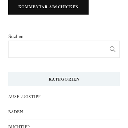
Suchen
S
KATEGORIEN
AUSFLUGSTIPP
BADEN
BUCHTIPP