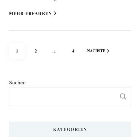
MEHR ERFAHREN
Seitennummerierung
SEITE
SEITE
SEITE
1
2
…
4
NÄCHSTE
der
Beiträge
Suchen
S
KATEGORIEN