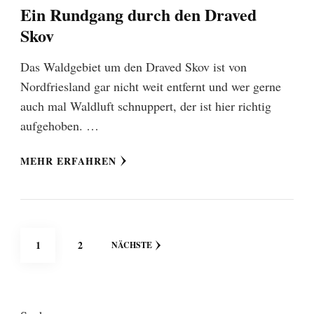
Ein Rundgang durch den Draved
Skov
Das Waldgebiet um den Draved Skov ist von
Nordfriesland gar nicht weit entfernt und wer gerne
auch mal Waldluft schnuppert, der ist hier richtig
aufgehoben. …
MEHR ERFAHREN
Seitennummerierung
SEITE
SEITE
1
2
NÄCHSTE
der
Beiträge